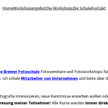
Home
Workshopangebot
Die Workshops
Die Schule
Kontakt
ie Bremer Fotoschule
Fotoseminare und Fotoworkshops für 
u
. Ich schule
Mitarbeiter von Unternehmen
und biete über 
r Fotografie interessieren, neue Kenntnisse erwerben wollen 
treuung meiner Teilnehmer
! Alle Kurse werden
immer direk