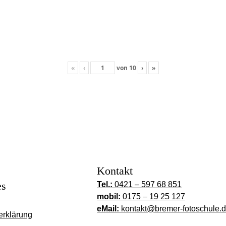
«
‹
von
10
›
»
Kontakt
es
Tel.:
0421 – 597 68 851
mobil:
0175 – 19 25 127
eMail:
kontakt@bremer-fotoschule.
erklärung