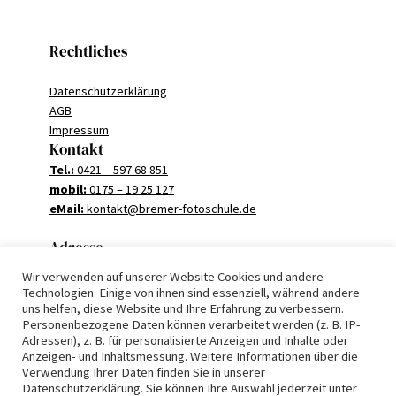
Rechtliches
Datenschutzerklärung
AGB
Impressum
Kontakt
Tel.:
0421 – 597 68 851
mobil:
0175 – 19 25 127
eMail:
kontakt@bremer-fotoschule.de
Adresse
Wir verwenden auf unserer Website Cookies und andere
ErlebnisPHOTOGRAFIE
Technologien. Einige von ihnen sind essenziell, während andere
Knochenhauser Str. 41-42
uns helfen, diese Website und Ihre Erfahrung zu verbessern.
Personenbezogene Daten können verarbeitet werden (z. B. IP-
28195 Bremen
Adressen), z. B. für personalisierte Anzeigen und Inhalte oder
Anzeigen- und Inhaltsmessung. Weitere Informationen über die
Verwendung Ihrer Daten finden Sie in unserer
Datenschutzerklärung. Sie können Ihre Auswahl jederzeit unter